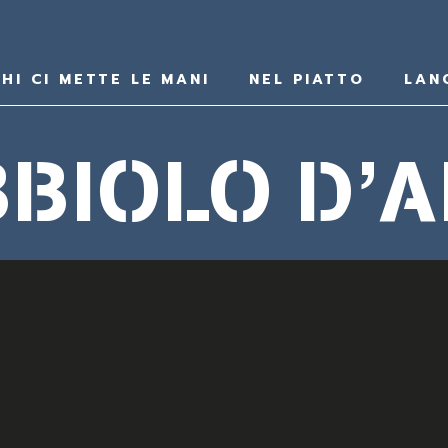
HI CI METTE LE MANI
NEL PIATTO
LAN
BIOLO D’