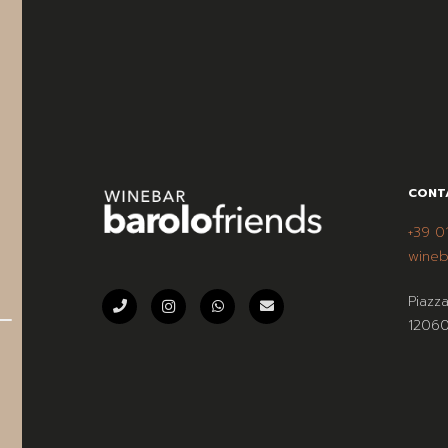
CONT
+39 0
wineb
Piazz
12060