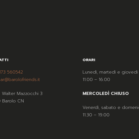
ATTI
ORARI
173 560542
Lunedì, martedì e giovedì
ar@barolofriends.it
11.00 – 16.00
a Walter Mazzocchi 3
MERCOLEDÌ CHIUSO
 Barolo CN
Venerdì, sabato e domeni
11.30 – 19.00