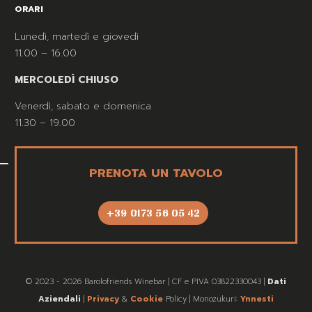
ORARI
Lunedì, martedì e giovedì
11.00 – 16.00
MERCOLEDÌ CHIUSO
Venerdì, sabato e domenica
11.30 – 19.00
PRENOTA UN TAVOLO
+39 0173 56 05 42
© 2023 - 2026 Barolofriends Winebar | CF e PIVA 03822330043 |
Dati
Aziendali
|
Privacy
&
Cookie
Policy | Monozukuri:
Ynnesti