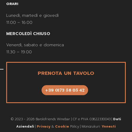
ORARI
Lunedì, martedì e giovedì
11.00 – 16.00
MERCOLEDÌ CHIUSO
Venerdì, sabato e domenica
11.30 – 19.00
PRENOTA UN TAVOLO
+39 0173 56 05 42
© 2023 - 2026 Barolofriends Winebar | CF e PIVA 03822330043 |
Dati
Aziendali
|
Privacy
&
Cookie
Policy | Monozukuri:
Ynnesti