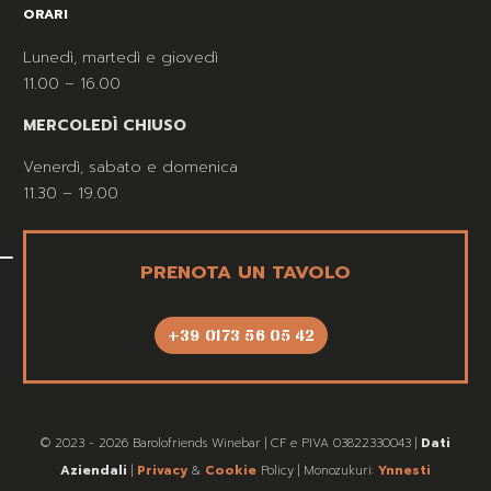
ORARI
Lunedì, martedì e giovedì
11.00 – 16.00
MERCOLEDÌ CHIUSO
Venerdì, sabato e domenica
11.30 – 19.00
PRENOTA UN TAVOLO
+39 0173 56 05 42
© 2023 - 2026 Barolofriends Winebar | CF e PIVA 03822330043 |
Dati
Aziendali
|
Privacy
&
Cookie
Policy | Monozukuri:
Ynnesti