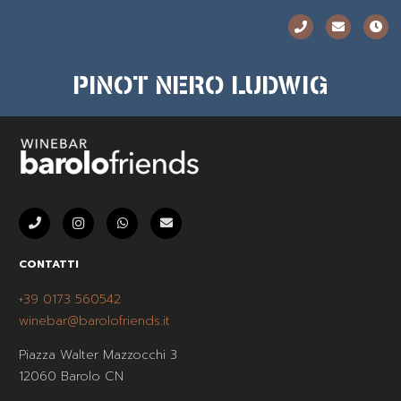
PINOT NERO LUDWIG
CONTATTI
+39 0173 560542
winebar@barolofriends.it
Piazza Walter Mazzocchi 3
12060 Barolo CN