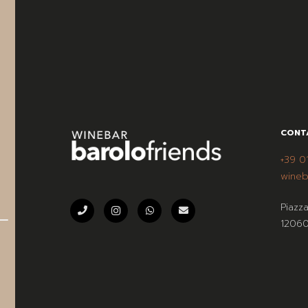
CONT
+39 0
wineb
Piazz
12060