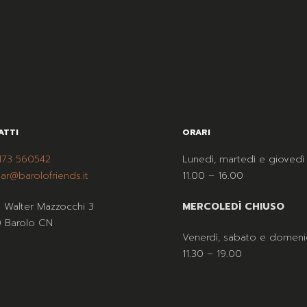
ATTI
ORARI
173 560542
Lunedì, martedì e giovedì
ar@barolofriends.it
11.00 – 16.00
a Walter Mazzocchi 3
MERCOLEDÌ CHIUSO
 Barolo CN
Venerdì, sabato e domeni
11.30 – 19.00