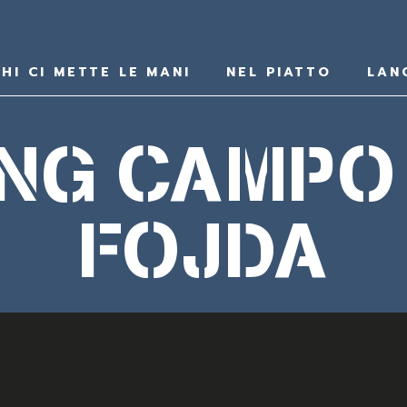
HI CI METTE LE MANI
NEL PIATTO
LAN
ING CAMPO
FOJDA