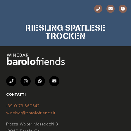
RIESLING SPATLESE
TROCKEN
CONTATTI
+39 0173 560542
winebar@barolofriends.it
Piazza Walter Mazzocchi 3