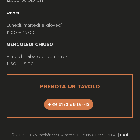
12060 Barolo CN
ORARI
Lunedì, martedì e giovedì
11.00 – 16.00
MERCOLEDÌ CHIUSO
Venerdì, sabato e domenica
11.30 – 19.00
PRENOTA UN TAVOLO
+39 0173 56 05 42
© 2023 - 2026 Barolofriends Winebar | CF e PIVA 03822330043 |
Dati