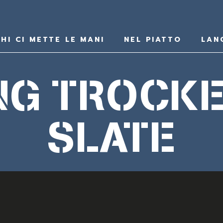
HI CI METTE LE MANI
NEL PIATTO
LAN
NG TROCK
SLATE