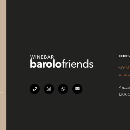
CONT
+39 0
wineb
Piazz
12060