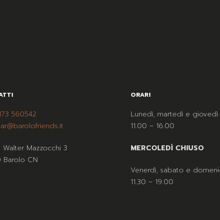
ATTI
ORARI
173 560542
Lunedì, martedì e giovedì
ar@barolofriends.it
11.00 – 16.00
a Walter Mazzocchi 3
MERCOLEDÌ CHIUSO
 Barolo CN
Venerdì, sabato e domeni
11.30 – 19.00