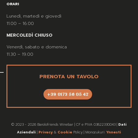
ORARI
Lunedì, martedì e giovedì
11.00 – 16.00
MERCOLEDÌ CHIUSO
Venerdì, sabato e domenica
11.30 – 19.00
PRENOTA UN TAVOLO
+39 0173 56 05 42
© 2023 - 2026 Barolofriends Winebar | CF e PIVA 03822330043 |
Dati
Aziendali
|
Privacy
&
Cookie
Policy | Monozukuri:
Ynnesti