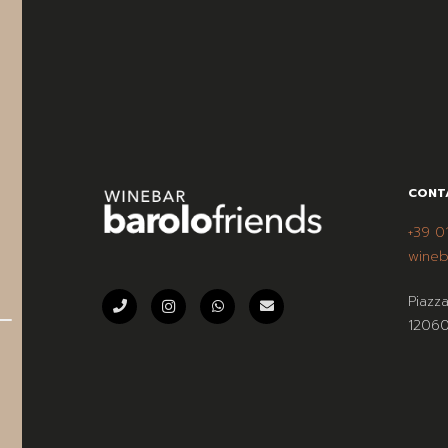
CONT
+39 0
wineb
Piazz
12060