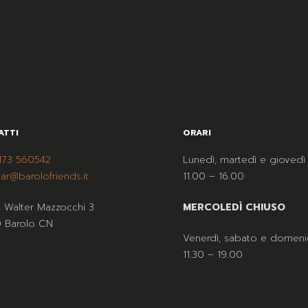
ATTI
ORARI
173 560542
Lunedì, martedì e giovedì
ar@barolofriends.it
11.00 – 16.00
a Walter Mazzocchi 3
MERCOLEDÌ CHIUSO
 Barolo CN
Venerdì, sabato e domeni
11.30 – 19.00