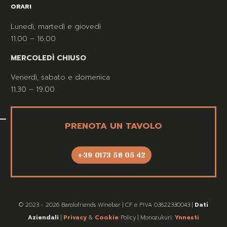
ORARI
Lunedì, martedì e giovedì
11.00 – 16.00
MERCOLEDÌ CHIUSO
Venerdì, sabato e domenica
11.30 – 19.00
PRENOTA UN TAVOLO
+39 0173 56 05 42
© 2023 - 2026 Barolofriends Winebar | CF e PIVA 03822330043 |
Dati
Aziendali
|
Privacy
&
Cookie
Policy | Monozukuri:
Ynnesti