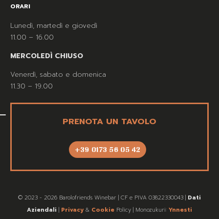
ORARI
Lunedì, martedì e giovedì
11.00 – 16.00
MERCOLEDÌ CHIUSO
Venerdì, sabato e domenica
11.30 – 19.00
PRENOTA UN TAVOLO
+39 0173 56 05 42
© 2023 - 2026 Barolofriends Winebar | CF e PIVA 03822330043 |
Dati
Aziendali
|
Privacy
&
Cookie
Policy | Monozukuri:
Ynnesti