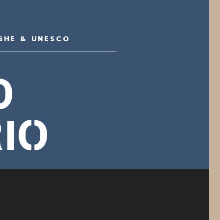
GHE & UNESCO
O
IO