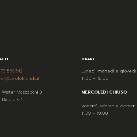
ATTI
ORARI
173 560542
Lunedì, martedì e giovedì
ar@barolofriends.it
11.00 – 16.00
a Walter Mazzocchi 3
MERCOLEDÌ CHIUSO
 Barolo CN
Venerdì, sabato e domeni
11.30 – 19.00