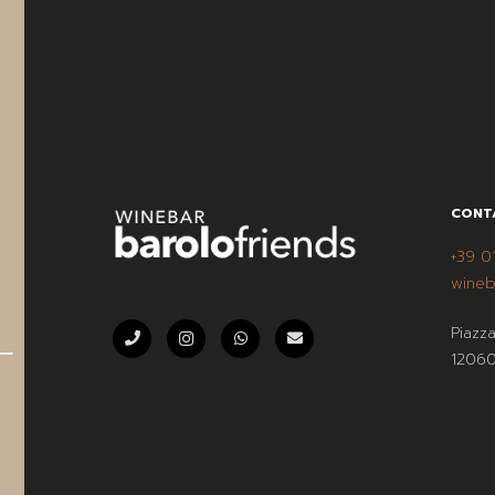
CONT
+39 0
wineb
Piazz
12060