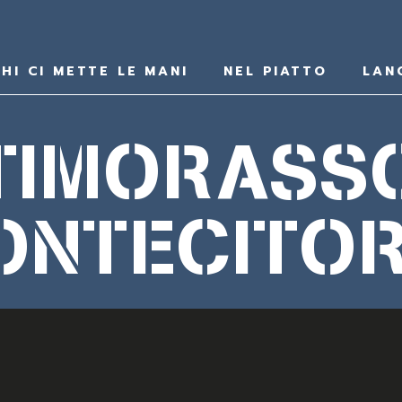
HI CI METTE LE MANI
NEL PIATTO
LAN
TIMORASS
ONTECITOR