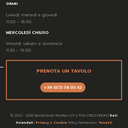
ORARI
Lunedì, martedì e giovedì
11.00 – 16.00
MERCOLEDÌ CHIUSO
Venerdì, sabato e domenica
11.30 – 19.00
PRENOTA UN TAVOLO
+39 0173 56 05 42
© 2023 - 2026 Barolofriends Winebar | CF e PIVA 03822330043 |
Dati
Aziendali
|
Privacy
&
Cookie
Policy | Monozukuri:
Ynnesti