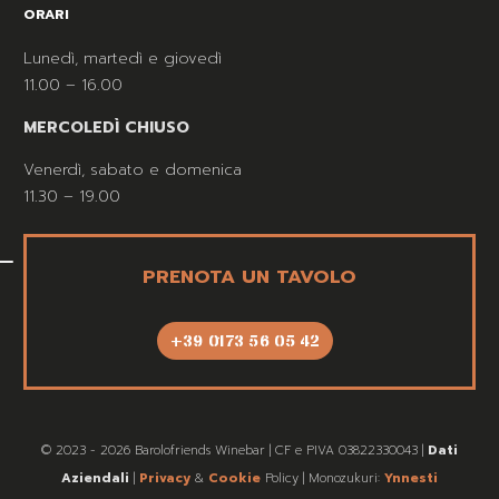
ORARI
Lunedì, martedì e giovedì
11.00 – 16.00
MERCOLEDÌ CHIUSO
Venerdì, sabato e domenica
11.30 – 19.00
PRENOTA UN TAVOLO
+39 0173 56 05 42
© 2023 - 2026 Barolofriends Winebar | CF e PIVA 03822330043 |
Dati
Aziendali
|
Privacy
&
Cookie
Policy | Monozukuri:
Ynnesti