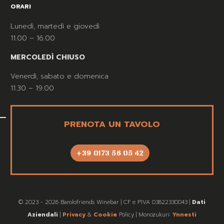
ORARI
Lunedì, martedì e giovedì
11.00 – 16.00
MERCOLEDÌ CHIUSO
Venerdì, sabato e domenica
11.30 – 19.00
PRENOTA UN TAVOLO
+39 0173 56 05 42
© 2023 - 2026 Barolofriends Winebar | CF e PIVA 03822330043 |
Dati
Aziendali
|
Privacy
&
Cookie
Policy | Monozukuri:
Ynnesti