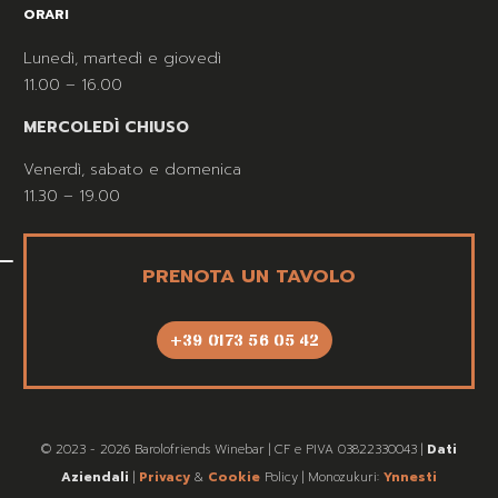
ORARI
Lunedì, martedì e giovedì
11.00 – 16.00
MERCOLEDÌ CHIUSO
Venerdì, sabato e domenica
11.30 – 19.00
PRENOTA UN TAVOLO
+39 0173 56 05 42
© 2023 - 2026 Barolofriends Winebar | CF e PIVA 03822330043 |
Dati
Aziendali
|
Privacy
&
Cookie
Policy | Monozukuri:
Ynnesti