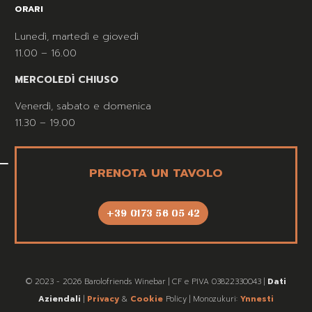
ORARI
Lunedì, martedì e giovedì
11.00 – 16.00
MERCOLEDÌ CHIUSO
Venerdì, sabato e domenica
11.30 – 19.00
PRENOTA UN TAVOLO
+39 0173 56 05 42
© 2023 - 2026 Barolofriends Winebar | CF e PIVA 03822330043 |
Dati
Aziendali
|
Privacy
&
Cookie
Policy | Monozukuri:
Ynnesti