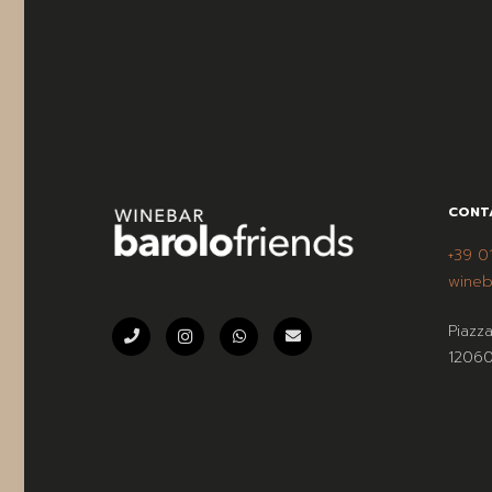
CONT
+39 0
wineb
Piazz
12060