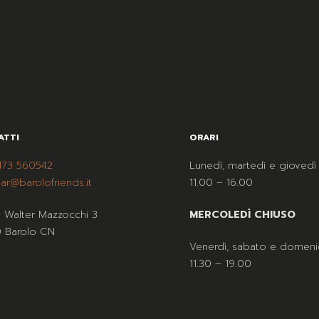
ATTI
ORARI
173 560542
Lunedì, martedì e giovedì
ar@barolofriends.it
11.00 – 16.00
a Walter Mazzocchi 3
MERCOLEDÌ CHIUSO
 Barolo CN
Venerdì, sabato e domeni
11.30 – 19.00