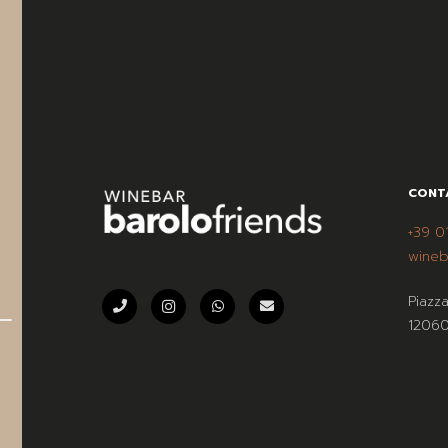
CONT
+39 0
wineb
Piazz
12060