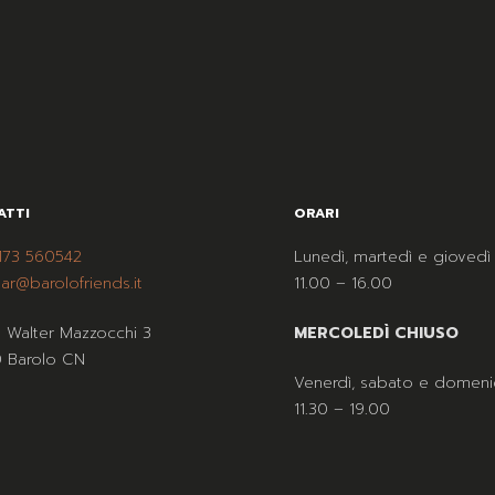
ATTI
ORARI
173 560542
Lunedì, martedì e giovedì
ar@barolofriends.it
11.00 – 16.00
a Walter Mazzocchi 3
MERCOLEDÌ CHIUSO
 Barolo CN
Venerdì, sabato e domeni
11.30 – 19.00